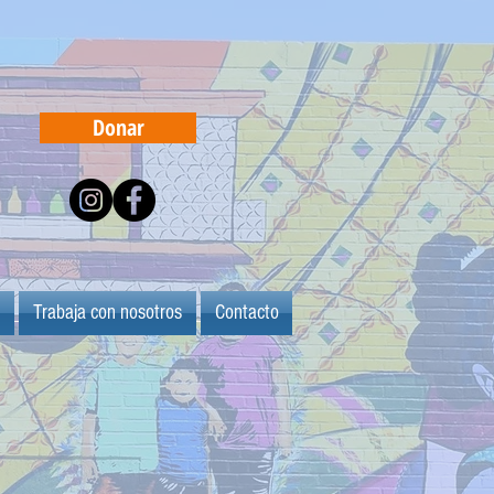
Donar
Trabaja con nosotros
Contacto